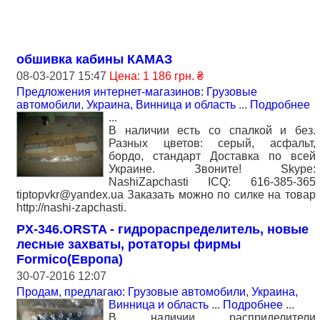
обшивка кабины КАМАЗ
08-03-2017 15:47
Цена: 1 186 грн. ₴
Предложения интернет-магазинов: Грузовые
автомобили
,
Украина, Винница и область
...
Подробнее
...
В наличии есть со спалкой и без.
Разных цветов: серый, асфальт,
бордо, стандарт Доставка по всей
Украине. Звоните! Skype:
NashiZapchasti ICQ: 616-385-365
tiptopvkr@yandex.ua Заказать можно по силке на товар
http://nashi-zapchasti.
PX-346.ORSTA - гидрораспределитель, новые
лесные захваты, ротаторы фирмы
Formico(Европа)
30-07-2016 12:07
Продам, предлагаю: Грузовые автомобили
,
Украина,
Винница и область
...
Подробнее
...
В наличии расприделители