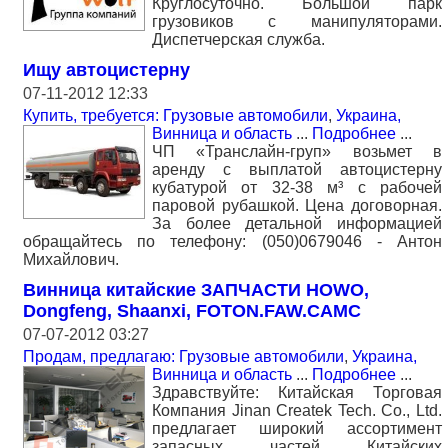
Круглосуточно. Большой парк
грузовиков с манипуляторами.
Диспетчерская служба.
Ищу автоцистерну
07-11-2012 12:33
Купить, требуется: Грузовые автомобили
,
Украина,
Винница и область
...
Подробнее
...
ЧП «Транслайн-груп» возьмет в
аренду с выплатой автоцистерну
кубатурой от 32-38 м³ с рабочей
паровой рубашкой. Цена договорная.
За более детальной информацией
обращайтесь по телефону: (050)0679046 - Антон
Михайлович.
Винница китайские ЗАПЧАСТИ HOWO,
Dongfeng, Shaanxi, FOTON.FAW.CAMC
07-07-2012 03:27
Продам, предлагаю: Грузовые автомобили
,
Украина,
Винница и область
...
Подробнее
...
Здравствуйте: Китайская Торговая
Компания Jinan Createk Tech. Co., Ltd.
предлагает широкий ассортимент
запасных частей Китайских