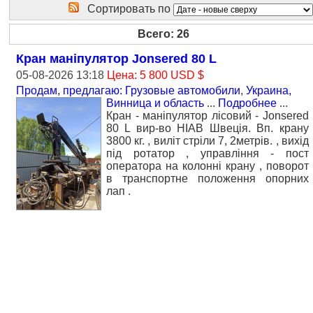
Сортировать по
Всего: 26
Кран маніпулятор Jonsered 80 L
05-08-2026 13:18
Цена: 5 800 USD $
Продам, предлагаю: Грузовые автомобили
,
Украина,
Винница и область
...
Подробнее
...
Кран - маніпулятор лісовий - Jonsered
80 L вир-во HIAB Швеція. Вп. крану
3800 кг. , виліт стріли 7, 2метрів. , вихід
під ротатор , управління - пост
оператора на колонні крану , поворот
в транспортне положення опорних
лап .