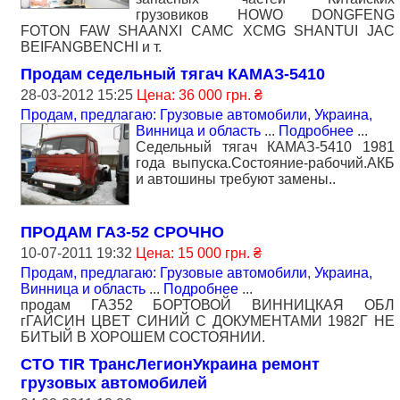
грузовиков HOWO DONGFENG
FOTON FAW SHAANXI CAMC XCMG SHANTUI JAC
BEIFANGBENCHI и т.
Продам седельный тягач КАМАЗ-5410
28-03-2012 15:25
Цена: 36 000 грн. ₴
Продам, предлагаю: Грузовые автомобили
,
Украина,
Винница и область
...
Подробнее
...
Седельный тягач КАМАЗ-5410 1981
года выпуска.Состояние-рабочий.АКБ
и автошины требуют замены..
ПРОДАМ ГАЗ-52 СРОЧНО
10-07-2011 19:32
Цена: 15 000 грн. ₴
Продам, предлагаю: Грузовые автомобили
,
Украина,
Винница и область
...
Подробнее
...
продам ГАЗ52 БОРТОВОЙ ВИННИЦКАЯ ОБЛ
гГАЙСИН ЦВЕТ СИНИЙ С ДОКУМЕНТАМИ 1982Г НЕ
БИТЫЙ В ХОРОШЕМ СОСТОЯНИИ.
СТО TIR ТрансЛегионУкраина ремонт
грузовых автомобилей