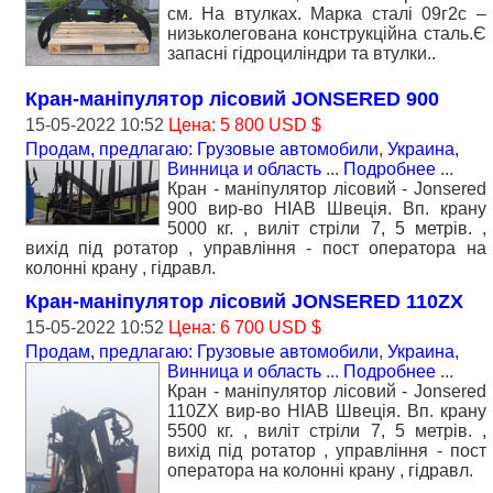
см. На втулках. Марка сталі 09г2с –
низьколегована конструкційна сталь.Є
запасні гідроциліндри та втулки..
Кран-маніпулятор лісовий JONSERED 900
15-05-2022 10:52
Цена: 5 800 USD $
Продам, предлагаю: Грузовые автомобили
,
Украина,
Винница и область
...
Подробнее
...
Кран - маніпулятор лісовий - Jonsered
900 вир-во HIAB Швеція. Вп. крану
5000 кг. , виліт стріли 7, 5 метрів. ,
вихід під ротатор , управління - пост оператора на
колонні крану , гідравл.
Кран-маніпулятор лісовий JONSERED 110ZX
15-05-2022 10:52
Цена: 6 700 USD $
Продам, предлагаю: Грузовые автомобили
,
Украина,
Винница и область
...
Подробнее
...
Кран - маніпулятор лісовий - Jonsered
110ZX вир-во HIAB Швеція. Вп. крану
5500 кг. , виліт стріли 7, 5 метрів. ,
вихід під ротатор , управління - пост
оператора на колонні крану , гідравл.