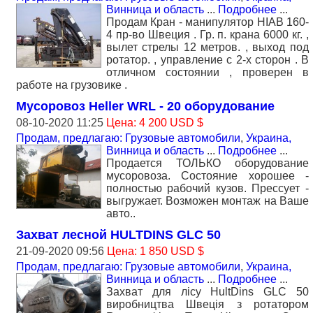
Винница и область
...
Подробнее
...
Продам Кран - манипулятор HIAB 160-
4 пр-во Швеция . Гр. п. крана 6000 кг. ,
вылет стрелы 12 метров. , выход под
ротатор. , управление с 2-х сторон . В
отличном состоянии , проверен в
работе на грузовике .
Мусоровоз Heller WRL - 20 оборудование
08-10-2020 11:25
Цена: 4 200 USD $
Продам, предлагаю: Грузовые автомобили
,
Украина,
Винница и область
...
Подробнее
...
Продается ТОЛЬКО оборудование
мусоровоза. Состояние хорошее -
полностью рабочий кузов. Прессует -
выгружает. Возможен монтаж на Ваше
авто..
Захват лесной HULTDINS GLC 50
21-09-2020 09:56
Цена: 1 850 USD $
Продам, предлагаю: Грузовые автомобили
,
Украина,
Винница и область
...
Подробнее
...
Захват для лісу HultDins GLC 50
виробництва Швеція з ротатором