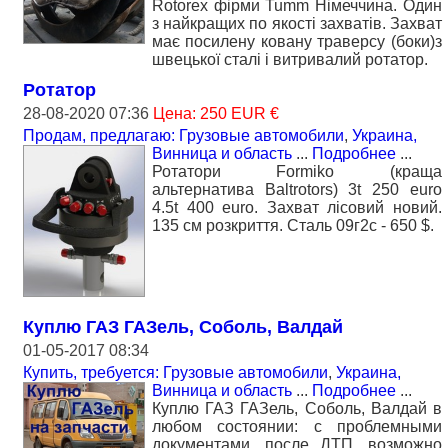
Rotorex фірми Tumm Німеччина. Один
з найкращих по якості захватів. Захват
має посилену ковану траверсу (боки)з
швецької сталі і витривалий ротатор.
Ротатор
28-08-2020 07:36
Цена: 250 EUR €
Продам, предлагаю: Грузовые автомобили
,
Украина,
Винница и область
...
Подробнее
...
Ротатори Formiko (краща
альтернатива Baltrotors) 3t 250 euro
4.5t 400 euro. Захват лісовий новий.
135 см розкриття. Сталь 09г2с - 650 $.
Куплю ГАЗ ГАЗель, Соболь, Валдай
01-05-2017 08:34
Купить, требуется: Грузовые автомобили
,
Украина,
Винница и область
...
Подробнее
...
Куплю ГАЗ ГАЗель, Соболь, Валдай в
любом состоянии: с проблемными
документами, после ДТП, возможно