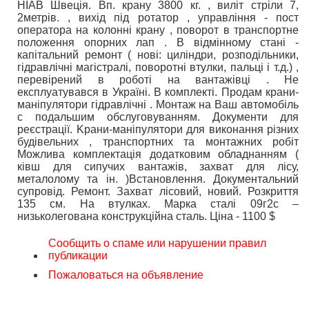
HIAB Швеція. Вп. крану 3800 кг. , виліт стріли 7,
2метрів. , вихід під ротатор , управління - пост
оператора на колонні крану , поворот в транспортне
положення опорних лап . В відмінному стані -
капітальний ремонт ( нові: циліндри, розподільники,
гідравлічні магістралі, поворотні втулки, пальці і т.д.) ,
перевірений в роботі на вантажівці . Не
експлуатувався в Україні. В комплекті. Продам крани-
маніпулятори гідравлічні . Монтаж на Ваш автомобіль
с подальшим обслуговуванням. Документи для
реєстрації. Kрани-маніпулятори для виконання різних
будівельних , транспортних та монтажних робіт
Можлива комплектація додатковим обладнанням (
ківш для сипучих вантажів, захват для лісу,
металолому та ін. )Встановлення. Документальний
супровід. Ремонт. Захват лісовий, новий. Розкриття
135 см. На втулках. Марка сталі 09г2с –
низьколегована конструкційна сталь. Ціна - 1100 $
Сообщить о спаме или нарушении правил
публикации
Пожаловаться на объявление