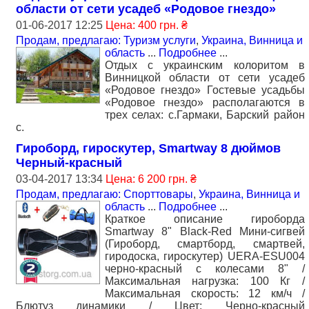
области от сети усадеб «Родовое гнездо»
01-06-2017 12:25
Цена: 400 грн. ₴
Продам, предлагаю: Туризм услуги
,
Украина, Винница и
область
...
Подробнее
...
Отдых с украинским колоритом в
Винницкой области от сети усадеб
«Родовое гнездо» Гостевые усадьбы
«Родовое гнездо» располагаются в
трех селах: с.Гармаки, Барский район
с.
Гироборд, гироскутер, Smartway 8 дюймов
Черный-красный
03-04-2017 13:34
Цена: 6 200 грн. ₴
Продам, предлагаю: Спорттовары
,
Украина, Винница и
область
...
Подробнее
...
Краткое описание гироборда
Smartway 8" Black-Red Мини-сигвей
(Гироборд, смартборд, смартвей,
гиродоска, гироскутер) UERA-ESU004
черно-красный с колесами 8" /
Максимальная нагрузка: 100 Кг /
Максимальная скорость: 12 км/ч /
Блютуз динамики / Цвет: Черно-красный