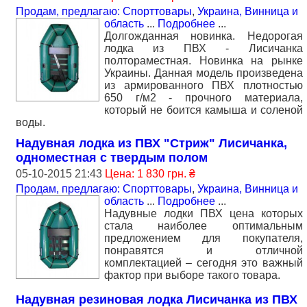
Продам, предлагаю: Спорттовары
,
Украина, Винница и
область
...
Подробнее
...
Долгожданная новинка. Недорогая
лодка из ПВХ - Лисичанка
полтораместная. Новинка на рынке
Украины. Данная модель произведена
из армированного ПВХ плотностью
650 г/м2 - прочного материала,
который не боится камыша и соленой
воды.
Надувная лодка из ПВХ "Стриж" Лисичанка,
одноместная с твердым полом
05-10-2015 21:43
Цена: 1 830 грн. ₴
Продам, предлагаю: Спорттовары
,
Украина, Винница и
область
...
Подробнее
...
Надувные лодки ПВХ цена которых
стала наиболее оптимальным
предложением для покупателя,
понравятся и отличной
комплектацией – сегодня это важный
фактор при выборе такого товара.
Надувная резиновая лодка Лисичанка из ПВХ