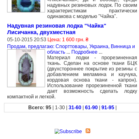
надувных резиновых лодок. По своим
характеристикам практически
одинакова с моделью "Чайка".
Надувная резиновая лодка "Чайка"
Лисичанка, двухместная
05-10-2015 20:53
Цена: 1 600 грн. ₴
Продам, предлагаю: Спорттовары
,
Украина, Винница и
область
...
Подробнее
...
Материал лодки - прорезиненная
ткань. Сделан на основе ткани БЦК
(двухстороннее покрытие из резины с
добавлением меламина и каучука,
кордовая основа ткани - капрон).
Использование прорезиненной ткани
дает возможность сделать лодку
компактной и легкой.
Всего: 95
| 1-30 |
31-60
|
61-90
|
91-95
|