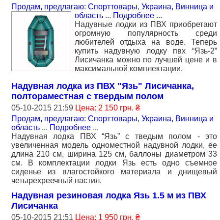
Продам, предлагаю: Спорттовары
,
Украина, Винница и
область
...
Подробнее
...
Надувные лодки из ПВХ приобретают
огромную популярность среди
любителей отдыха на воде. Теперь
купить надувную лодку пвх “Язь-2”
Лисичанка можно по лучшей цене и в
максимальной комплектации.
Надувная лодка из ПВХ "Язь" Лисичанка,
полтораместная с твердым полом
05-10-2015 21:59
Цена: 2 150 грн. ₴
Продам, предлагаю: Спорттовары
,
Украина, Винница и
область
...
Подробнее
...
Надувная лодка ПВХ “Язь” с тведым полом - это
увеличенная модель одноместной надувной лодки, ее
длина 210 см, ширина 125 см, баллоны диаметром 33
см. В комплектации лодки Язь есть одно съемное
сиденье из влагостойкого материала и днищевый
четырехреечный настил.
Надувная резиновая лодка Язь 1.5 м из ПВХ
Лисичанка
05-10-2015 21:51
Цена: 1 950 грн. ₴