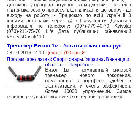
Допомога у працевлаштуванні за кордоном; - Постійна
підтримка всього процесу: від підписання договору - до
виходу на роботу; - Працюємо по всій Україні!!! З
іншими регіонами через @ і НовуПошту; Детальна
інформація по телефону: (097)-779-40-70 Kyivstar
(073)-211-75-76 Life Дата публикации объявлений
#ServisDosok/ 19.
Тренажер Бизон 1м - богатырская сила рук
08-10-2016 14:19
Цена: 1 700 грн. ₴
Продам, предлагаю: Спорттовары
,
Украина, Винница и
область
...
Подробнее
...
Бизон 1м – компактный силовой
тренажер, нового поколения,
помещается в портфеле, удобен в
эксплуатации, и очень эффективен,
более 10000 упражнений. Самое
главное результат чувствуется с первой тренировки.