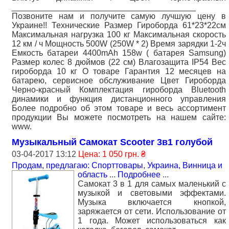
________________________________________
Позвоните нам и получите самую лучшую цену в
Украине!! Технические Размер Гироборда 61*23*22см
Максимальная нагрузка 100 кг Максимальная скорость
12 км / ч Мощность 500W (250W * 2) Время зарядки 1-2ч
Емкость батареи 4400mAh 158w ( батарея Samsung)
Размер колес 8 дюймов (22 см) Влагозащита IP54 Вес
гироборда 10 кг О товаре Гарантия 12 месяцев на
батарею, сервисное обслуживание Цвет Гироборда
Черно-красный Комплектация гироборда Bluetooth
динамики и функция дистанционного управления
Более подробно об этом товаре и весь ассортимент
продукции Вы можете посмотреть на нашем сайте:
www.
Музыкальный Самокат Scooter 3в1 голубой
03-04-2017 13:12
Цена: 1 050 грн. ₴
Продам, предлагаю: Спорттовары
,
Украина, Винница и
область
...
Подробнее
...
Самокат 3 в 1 для самых маленький c
музыкой и световыми эффектами.
Музыка включается кнопкой,
заряжается от сети. Использование от
1 года. Может использоваться как