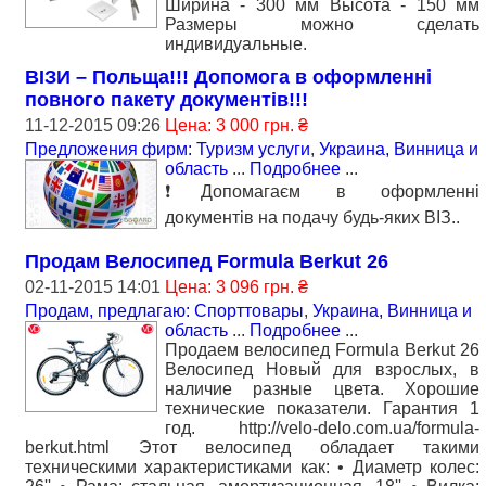
Ширина - 300 мм Высота - 150 мм
Размеры можно сделать
индивидуальные.
ВІЗИ – Польща!!! Допомога в оформленні
повного пакету документів!!!
11-12-2015 09:26
Цена: 3 000 грн. ₴
Предложения фирм: Туризм услуги
,
Украина, Винница и
область
...
Подробнее
...
❗Допомагаєм в оформленні
документів на подачу будь-яких ВІЗ..
Продам Велосипед Formula Berkut 26
02-11-2015 14:01
Цена: 3 096 грн. ₴
Продам, предлагаю: Спорттовары
,
Украина, Винница и
область
...
Подробнее
...
Продаем велосипед Formula Berkut 26
Велосипед Новый для взрослых, в
наличие разные цвета. Хорошие
технические показатели. Гарантия 1
год. http://velo-delo.com.ua/formula-
berkut.html Этот велосипед обладает такими
техническими характеристиками как: • Диаметр колес: