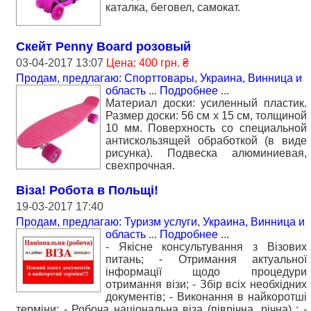
каталка, беговел, самокат.
Скейт Penny Board розовый
03-04-2017 13:07
Цена: 400 грн. ₴
Продам, предлагаю: Спорттовары
,
Украина, Винница и
область
...
Подробнее
...
Материал доски: усиленный пластик.
Размер доски: 56 см х 15 см, толщиной
10 мм. Поверхность со специальной
антискользящей обработкой (в виде
рисунка). Подвеска алюминиевая,
свехпрочная.
Віза! Робота в Польщі!
19-03-2017 17:40
Продам, предлагаю: Туризм услуги
,
Украина, Винница и
область
...
Подробнее
...
- Якісне консультування з Візових
питань; - Отримання актуальної
інформації щодо процедури
отримання візи; - Збір всіх необхідних
документів; - Виконання в найкоротші
терміни; - Робоча національна віза (піврічна, річна) ; -