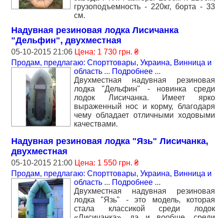
грузоподъемность - 220кг, борта - 33
см.
Надувная резиновая лодка Лисичанка
"Дельфин", двухместная
05-10-2015 21:06
Цена: 1 730 грн. ₴
Продам, предлагаю: Спорттовары
,
Украина, Винница и
область
...
Подробнее
...
Двухместная надувная резиновая
лодка "Дельфин" - новинка среди
лодок Лисичанка. Имеет ярко
выраженный нос и корму, благодаря
чему обладает отличными ходовыми
качествами.
Надувная резиновая лодка "Язь" Лисичанка,
двухместная
05-10-2015 21:00
Цена: 1 550 грн. ₴
Продам, предлагаю: Спорттовары
,
Украина, Винница и
область
...
Подробнее
...
Двухместная надувная резиновая
лодка "Язь" - это модель, которая
стала классикой среди лодок
«Лисичанка», да и вообще, среди