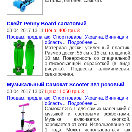
каталка, беговел, самокат.
Скейт Penny Board салатовый
03-04-2017 13:11
Цена: 400 грн. ₴
Продам, предлагаю: Спорттовары
,
Украина, Винница и
область
...
Подробнее
...
Материал доски: усиленный пластик.
Размер доски: 55 см х 15 см, толщиной
10 мм. Поверхность со специальной
антискользящей обработкой (в виде
рисунка). Подвеска алюминиевая,
свехпрочная.
Музыкальный Самокат Scooter 3в1 розовый
03-04-2017 13:07
Цена: 1 050 грн. ₴
Продам, предлагаю: Спорттовары
,
Украина, Винница и
область
...
Подробнее
...
Самокат 3 в 1 для самых маленький c
музыкой и световыми эффектами.
Музыка включается кнопкой,
заряжается от сети. Использование от
1 года. Может использоваться как