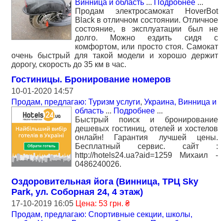
Винница и область
...
Подробнее
...
Продам электросамокат HoverBot
Black в отличном состоянии. Отличное
состояние, в эксплуатации был не
долго. Можно ездить сидя с
комфортом, или просто стоя. Самокат
очень быстрый для такой модели и хорошо держит
дорогу, скорость до 35 км в час.
Гостиницы. Бронирование номеров
10-01-2020 14:57
Продам, предлагаю: Туризм услуги
,
Украина, Винница и
область
...
Подробнее
...
Быстрый поиск и бронирование
дешевыx гостиниц, отелей и хостелов
онлайн! Гарантия лучшей цены.
Бесплатный сервис. сайт :
http://hotels24.ua?aid=1259 Михаил -
0486240026.
Оздоровительная йога (Винница, ТРЦ Sky
Park, ул. Соборная 24, 4 этаж)
17-10-2019 16:05
Цена: 53 грн. ₴
Продам, предлагаю: Спортивные секции, школы,