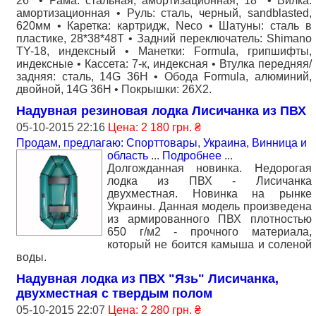
26'' • Рама: стальная, амортизационная, 18'' • Вилка:
амортизационная • Руль: сталь, черный, sandblasted,
620мм • Каретка: картридж, Neco • Шатуны: сталь в
пластике, 28*38*48T • Задний переключатель: Shimano
TY-18, индексный • Манетки: Formula, грипшифты,
индексные • Кассета: 7-к, индексная • Втулка передняя/
задняя: сталь, 14G 36H • Обода Formula, алюминий,
двойной, 14G 36H • Покрышки: 26X2.
Надувная резиновая лодка Лисичанка из ПВХ
05-10-2015 22:16
Цена: 2 180 грн. ₴
Продам, предлагаю: Спорттовары
,
Украина, Винница и
область
...
Подробнее
...
Долгожданная новинка. Недорогая
лодка из ПВХ - Лисичанка
двухместная. Новинка на рынке
Украины. Данная модель произведена
из армированного ПВХ плотностью
650 г/м2 - прочного материала,
который не боится камыша и соленой
воды.
Надувная лодка из ПВХ "Язь" Лисичанка,
двухместная с твердым полом
05-10-2015 22:07
Цена: 2 280 грн. ₴