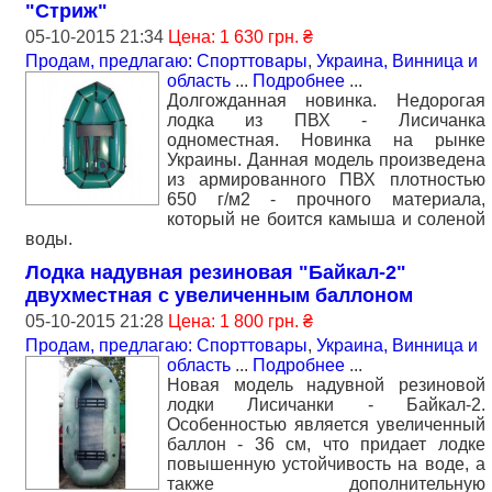
"Стриж"
05-10-2015 21:34
Цена: 1 630 грн. ₴
Продам, предлагаю: Спорттовары
,
Украина, Винница и
область
...
Подробнее
...
Долгожданная новинка. Недорогая
лодка из ПВХ - Лисичанка
одноместная. Новинка на рынке
Украины. Данная модель произведена
из армированного ПВХ плотностью
650 г/м2 - прочного материала,
который не боится камыша и соленой
воды.
Лодка надувная резиновая "Байкал-2"
двухместная с увеличенным баллоном
05-10-2015 21:28
Цена: 1 800 грн. ₴
Продам, предлагаю: Спорттовары
,
Украина, Винница и
область
...
Подробнее
...
Новая модель надувной резиновой
лодки Лисичанки - Байкал-2.
Особенностью является увеличенный
баллон - 36 см, что придает лодке
повышенную устойчивость на воде, а
также дополнительную