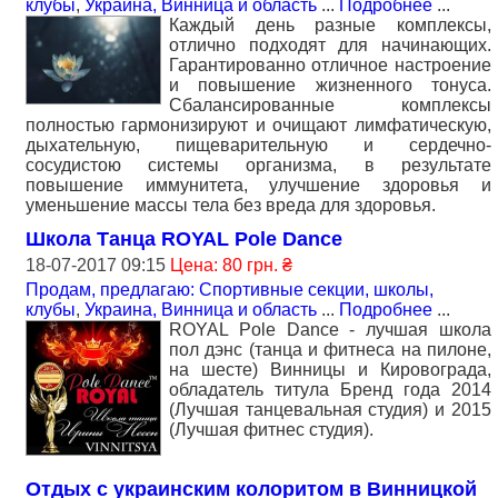
клубы
,
Украина, Винница и область
...
Подробнее
...
Каждый день разные комплексы,
отлично подходят для начинающих.
Гарантированно отличное настроение
и повышение жизненного тонуса.
Сбалансированные комплексы
полностью гармонизируют и очищают лимфатическую,
дыхательную, пищеварительную и сердечно-
сосудистою системы организма, в результате
повышение иммунитета, улучшение здоровья и
уменьшение массы тела без вреда для здоровья.
Школа Танца ROYAL Pole Dance
18-07-2017 09:15
Цена: 80 грн. ₴
Продам, предлагаю: Спортивные секции, школы,
клубы
,
Украина, Винница и область
...
Подробнее
...
ROYAL Pole Dance - лучшая школа
пол дэнс (танца и фитнеса на пилоне,
на шесте) Винницы и Кировограда,
обладатель титула Бренд года 2014
(Лучшая танцевальная студия) и 2015
(Лучшая фитнес студия).
Отдых с украинским колоритом в Винницкой