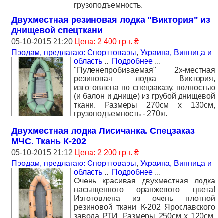
грузоподъемность.
Двухместная резиновая лодка "Виктория" из
днищевой спецткани
05-10-2015 21:20
Цена: 2 400 грн. ₴
Продам, предлагаю: Спорттовары
,
Украина, Винница и
область
...
Подробнее
...
"Пуленепробиваемая" 2х-местная
резиновая лодка Виктория,
изготовлена по спецзаказу, полностью
(и балон и днище) из грубой днищевой
ткани. Размеры 270см х 130см,
грузоподъемность - 270кг.
Двухместная лодка Лисичанка. Спецзаказ
МЧС. Ткань К-202
05-10-2015 21:12
Цена: 2 200 грн. ₴
Продам, предлагаю: Спорттовары
,
Украина, Винница и
область
...
Подробнее
...
Очень красивая двухместная лодка
насыщенного оранжевого цвета!
Изготовлена из очень плотной
резиновой ткани К-202 Ярославского
завода РТИ. Размеры 250см х 120см,