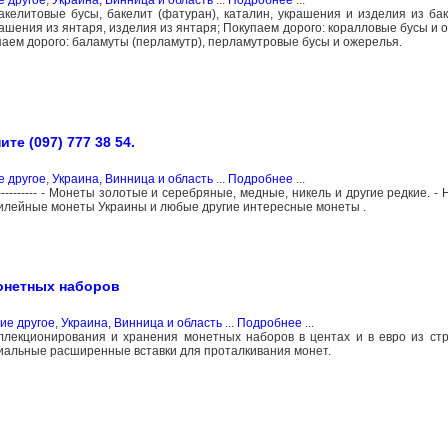
е другое
,
Украина, Винница и область
...
Подробнее
...
бакелитовые бусы, бакелит (фатуран), каталин, украшения и изделия из ба
ашения из янтаря, изделия из янтаря; Покупаем дорого: коралловые бусы и о
паем дорого: баламуты (перламутр), перламутровые бусы и ожерелья.
те (097) 777 38 54.
е другое
,
Украина, Винница и область
...
Подробнее
...
------------------ - Монеты золотые и серебряные, медные, никель и другие редкие. 
билейные монеты Украины и любые другие интересные монеты .
онетных наборов
ие другое
,
Украина, Винница и область
...
Подробнее
...
ллекционирования и хранения монетных наборов в центах и в евро из ст
циальные расширенные вставки для проталкивания монет.