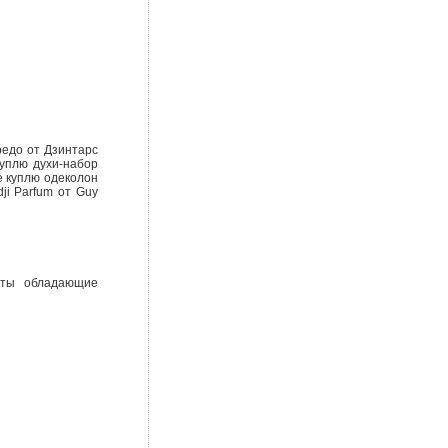
редо от Дзинтарс
 куплю духи-набор
е куплю одеколон
ji Parfum от Guy
меты обладающие