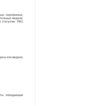
тые, серебряные,
стольные медали,
 статуэтки: ЛФЗ,
дена или медали,
меты обладающие