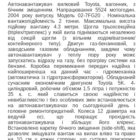
Автонавантажувач вилковий Toyota, вагонник, з
бічним зміщенням. Напрацювання 5524 мотогодин.
2004 року випуску. Модель 02-7FG20 . Номiнальна
вантажопідйомність 2 тонни. Максимальна висота
підйому вантажу 4.3 метри. Щогла трьохсекційна
(triplex/триплекс) у якій вила піднімаються незалежно
від секцій щогли (з вільним ходом/вагонник/
контейнерного типу). Двигун газ-бензиновий, з
заводським газовим обладнанням, завдяки чому
автонавантажувач у теплу пору року можє
запускатись вiдразу на газу, без прогріву системи на
бензині. Коробка перемикання передач надiйна i
найпоширенiша на данний час - гiдромеханiка
(автоматична із гідротрансформатором). Обладнаний
сучасним економічним двигуном Toyota 5K. 4-
циліндровий, робочим об'ємом 1.5 літра і потужністю
35 к. с. який славиться своєю надійністю і
невибагливістю і без особливих змін встановлюється
на автонавантажувачах по сьогоднішній день і
головне ремонтопридатний. Колеса 12 діаметра на
ведучiй осі, що покращує прохідність
автонавантажувача і збільшує його кліренс.
Встановлено каретку бічного зміщення (side-shift), яка
дозволяє зміщувати вантаж на вилах вліво та право
на 10 см у кожну сторону, що суттєво прискорює